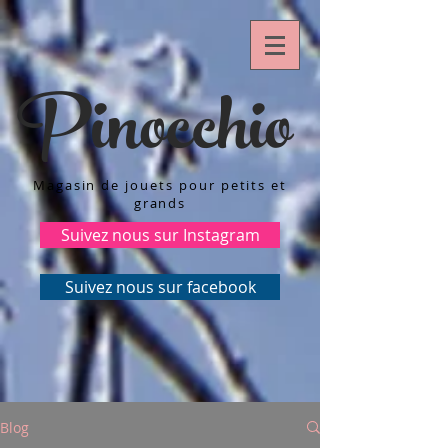
Pinocchio
Magasin de jouets pour petits et
grands
Suivez nous sur Instagram
Suivez nous sur facebook
Blog