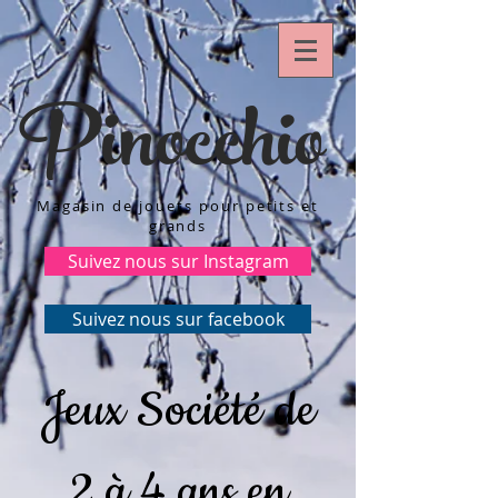
Pinocchio
Magasin de jouets pour petits et
grands
Suivez nous sur Instagram
Suivez nous sur facebook
Jeux Société de
2 à 4 ans en