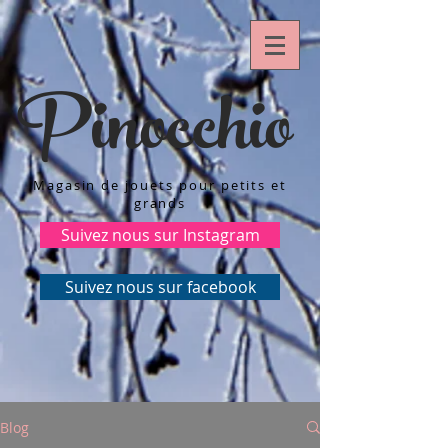
Pinocchio
Magasin de jouets pour petits et
grands
Suivez nous sur Instagram
Suivez nous sur facebook
Blog