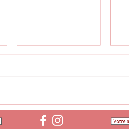
Venez découvrir les
chouchous de la boutique...
Les Tambùs sont disponibles
en magasin! En 11 notes pour
les grands modèles où 8 notes
pour les plus petits. N'hésitez à
venir découvrir...
Pour
suiv
Votre 