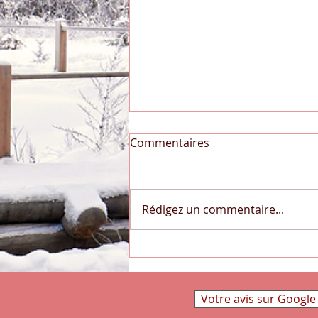
Un autre chouchou: un jeu
Commentaires
ludique, éducatif et made in
France!
L'Etoilium est un jeu ludique,
éducatif, autocorrectif, sans
Rédigez un commentaire...
piles, sans écran et sans
électronique! Votre enfant
répond aux exercices...
Votre avis sur Google