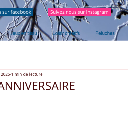
s sur facebook
Suivez nous sur Instagram
Jeux en tissu
Loisir créatifs
Peluches
. 2025
1 min de lecture
ANNIVERSAIRE